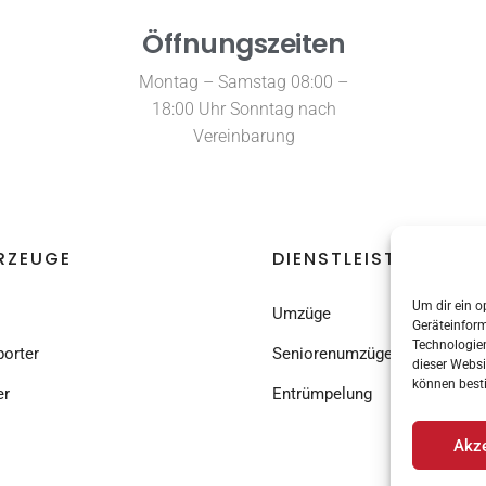
Öffnungszeiten
Montag – Samstag 08:00 –
18:00 Uhr Sonntag nach
Vereinbarung
RZEUGE
DIENSTLEISTUNGEN
Um dir ein o
Umzüge
Geräteinfor
Technologien
porter
Seniorenumzüge
dieser Websi
können best
er
Entrümpelung
Akze